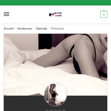
0
Accueil
/
Vendeuses
/
StarLady
/
Politiques