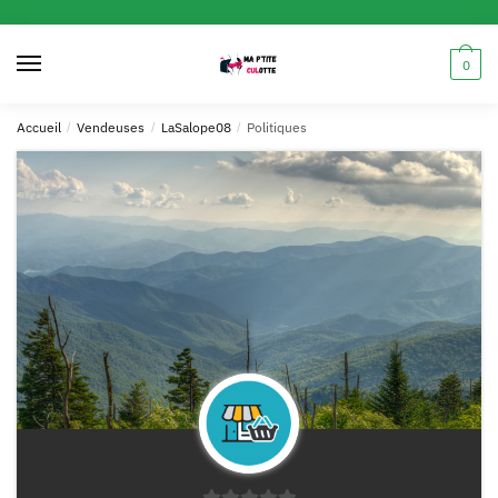
0
Accueil
/
Vendeuses
/
LaSalope08
/
Politiques