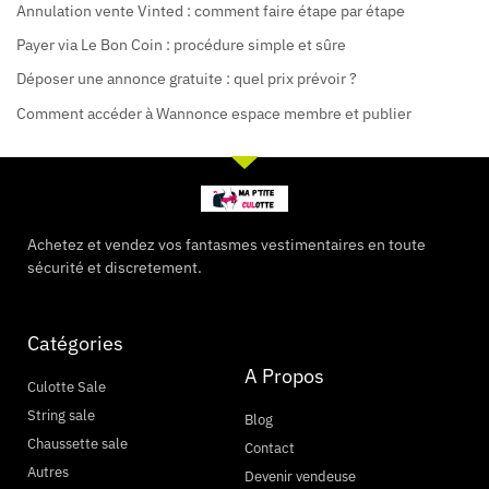
Annulation vente Vinted : comment faire étape par étape
Payer via Le Bon Coin : procédure simple et sûre
Déposer une annonce gratuite : quel prix prévoir ?
Comment accéder à Wannonce espace membre et publier
Achetez et vendez vos fantasmes vestimentaires en toute
sécurité et discretement.
Catégories
A Propos
Culotte Sale
String sale
Blog
Chaussette sale
Contact
Autres
Devenir vendeuse